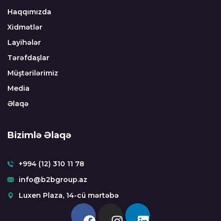
Haqqımızda
Xidmətlər
Layihələr
Tərəfdaşlar
Müştərilərimiz
Media
Əlaqə
Bizimlə Əlaqə
+994 (12) 310 11 78
info@b2bgroup.az
Luxen Plaza, 14-cü mərtəbə