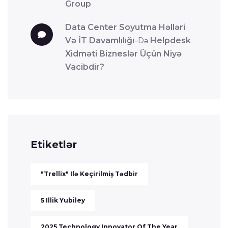
Group
Data Center Soyutma Həlləri
Və İT Davamlılığı
-də
Helpdesk
Xidməti Bizneslər Üçün Niyə
Vacibdir?
Etiketlər
"Trellix" Ilə Keçirilmiş Tədbir
5 Illik Yubiley
2025 Technology Innovator Of The Year