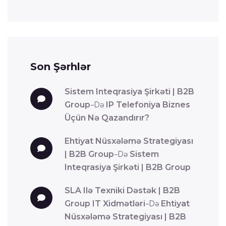
Son Şərhlər
Sistem Inteqrasiya Şirkəti | B2B
Group
-də
IP Telefoniya Biznes
Üçün Nə Qazandırır?
Ehtiyat Nüsxələmə Strategiyası
| B2B Group
-də
Sistem
Inteqrasiya Şirkəti | B2B Group
SLA Ilə Texniki Dəstək | B2B
Group IT Xidmətləri
-də
Ehtiyat
Nüsxələmə Strategiyası | B2B