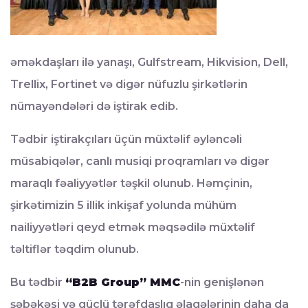
əməkdaşları ilə yanaşı, Gulfstream, Hikvision, Dell,
Trellix, Fortinet və digər nüfuzlu şirkətlərin
nümayəndələri də iştirak edib.
Tədbir iştirakçıları üçün müxtəlif əyləncəli
müsabiqələr, canlı musiqi proqramları və digər
maraqlı fəaliyyətlər təşkil olunub. Həmçinin,
şirkətimizin 5 illik inkişaf yolunda mühüm
nailiyyətləri qeyd etmək məqsədilə müxtəlif
təltiflər təqdim olunub.
Bu tədbir
“B2B Group” MMC
-nin genişlənən
şəbəkəsi və güclü tərəfdaşlıq əlaqələrinin daha da