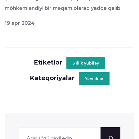
möhkəmləndiyi bir məqam olaraq yadda qalıb.
19 apr 2024
Etiketlər
5 illik yubiley
Kateqoriyalar
Yeniliklər