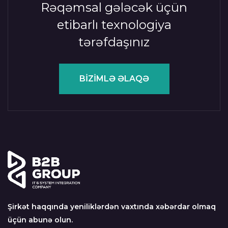
Rəqəmsal gələcək üçün
etibarlı texnologiya
tərəfdaşınız
BİZİMLƏ ƏLAQƏ
Şirkət haqqında yeniliklərdən vaxtında xəbərdar olmaq
üçün abunə olun.