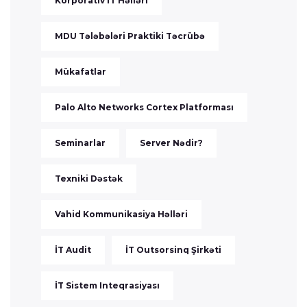
Korporativ İT Həlləri
MDU Tələbələri Praktiki Təcrübə
Mükafatlar
Palo Alto Networks Cortex Platforması
Seminarlar
Server Nədir?
Texniki Dəstək
Vahid Kommunikasiya Həlləri
İT Audit
İT Outsorsinq Şirkəti
İT Sistem Inteqrasiyası