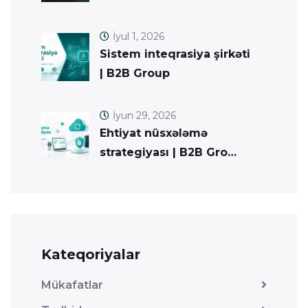
İyul 1, 2026
Sistem inteqrasiya şirkəti
| B2B Group
İyun 29, 2026
Ehtiyat nüsxələmə
strategiyası | B2B Gro…
Kateqoriyalar
Mükafatlar