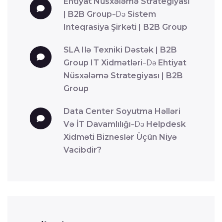
Ehtiyat Nüsxələmə Strategiyası
| B2B Group
-də
Sistem
Inteqrasiya Şirkəti | B2B Group
SLA Ilə Texniki Dəstək | B2B
Group IT Xidmətləri
-də
Ehtiyat
Nüsxələmə Strategiyası | B2B
Group
Data Center Soyutma Həlləri
Və İT Davamlılığı
-də
Helpdesk
Xidməti Bizneslər Üçün Niyə
Vacibdir?