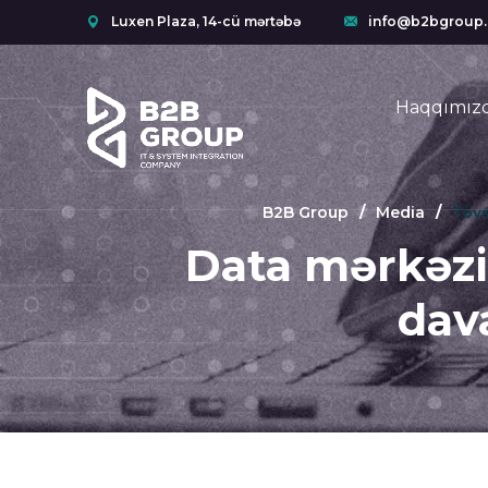
Luxen Plaza, 14-cü mərtəbə
info@b2bgroup.
Haqqımız
B2B Group
Media
Tövs
Data mərkəzi 
dav