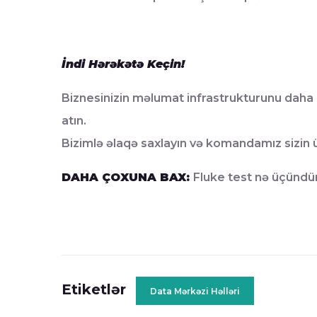
İndi Hərəkətə Keçin!
Biznesinizin məlumat infrastrukturunu daha
atın.
Bizimlə əlaqə saxlayın və komandamız sizin ü
DAHA ÇOXUNA BAX:
Fluke test nə üçündü
Etiketlər
Data Mərkəzi Həlləri