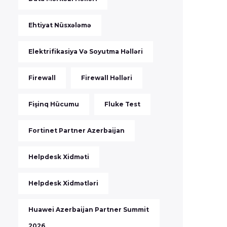
Ehtiyat Nüsxələmə
Elektrifikasiya Və Soyutma Həlləri
Firewall
Firewall Həlləri
Fişinq Hücumu
Fluke Test
Fortinet Partner Azerbaijan
Helpdesk Xidməti
Helpdesk Xidmətləri
Huawei Azerbaijan Partner Summit
2026