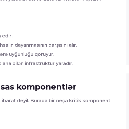
 edir.
salın dayanmasının qarşısını alır.
blərə uyğunluğu qoruyur.
na bilən infrastruktur yaradır.
 əsas komponentlər
n ibarət deyil. Burada bir neçə kritik komponent