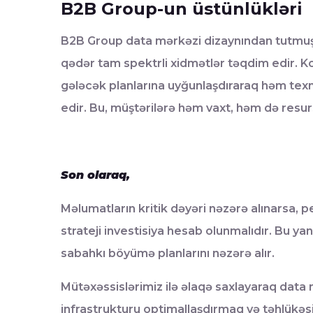
B2B Group-un üstünlükləri
B2B Group data mərkəzi dizaynından tutmuş 
qədər tam spektrli xidmətlər təqdim edir. K
gələcək planlarına uyğunlaşdıraraq həm texni
edir. Bu, müştərilərə həm vaxt, həm də res
Son olaraq,
Məlumatların kritik dəyəri nəzərə alınarsa, p
strateji investisiya hesab olunmalıdır. Bu y
sabahkı böyümə planlarını nəzərə alır.
Mütəxəssislərimiz ilə
əlaqə
saxlayaraq data 
infrastrukturu optimallaşdırmaq və təhlükəs