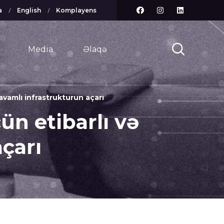
a
English
Komplayens
Media
Əlaqə
davamlı infrastrukturun açarı
ün etibarlı və
çarı