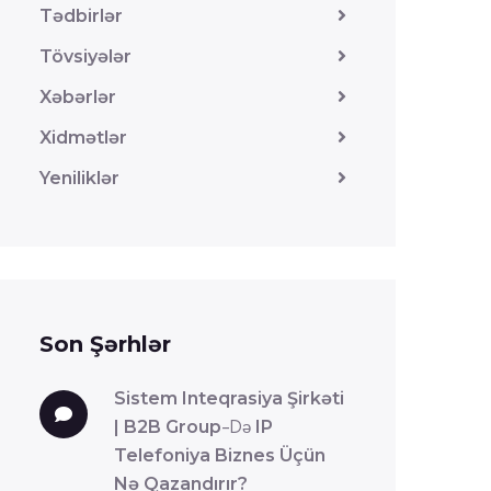
Tədbirlər
Tövsiyələr
Xəbərlər
Xidmətlər
Yeniliklər
Son Şərhlər
Sistem Inteqrasiya Şirkəti
| B2B Group
-də
IP
Telefoniya Biznes Üçün
Nə Qazandırır?