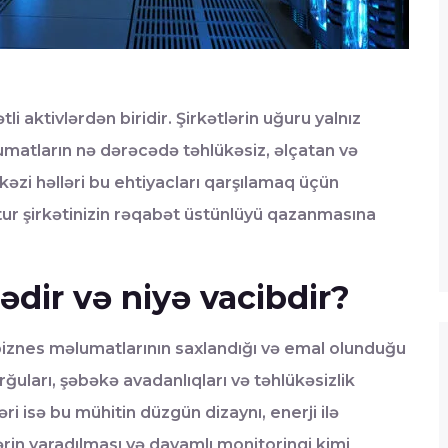
aktivlərdən biridir. Şirkətlərin uğuru yalnız
matların nə dərəcədə təhlükəsiz, əlçatan və
kəzi həlləri bu ehtiyacları qarşılamaq üçün
tur şirkətinizin rəqabət üstünlüyü qazanmasına
ədir və niyə vacibdir?
 biznes məlumatlarının saxlandığı və emal olunduğu
ğuları, şəbəkə avadanlıqları və təhlükəsizlik
əri isə bu mühitin düzgün dizaynı, enerji ilə
ərin yaradılması və davamlı monitorinqi kimi