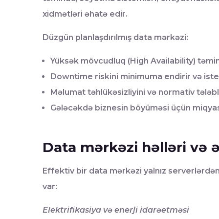
xidmətləri əhatə edir.
Düzgün planlaşdırılmış data mərkəzi:
Yüksək mövcudluq (High Availability) təmin
Downtime riskini minimuma endirir və isteh
Məlumat təhlükəsizliyini və normativ tələ
Gələcəkdə biznesin böyüməsi üçün miqyasla
Data mərkəzi həlləri və
Effektiv bir data mərkəzi yalnız serverlərdə
var:
Elektrifikasiya və enerji idarəetməsi