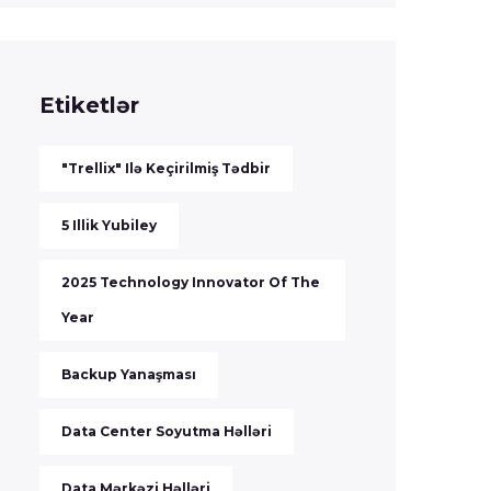
Etiketlər
"Trellix" Ilə Keçirilmiş Tədbir
5 Illik Yubiley
2025 Technology Innovator Of The
Year
Backup Yanaşması
Data Center Soyutma Həlləri
Data Mərkəzi Həlləri