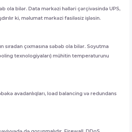
əbəb ola bilər. Data mərkəzi həlləri çərçivəsində UPS,
rılır ki, məlumat mərkəzi fasiləsiz işləsin.
rın sıradan çıxmasına səbəb ola bilər. Soyutma
ooling texnologiyaları) mühitin temperaturunu
i şəbəkə avadanlıqları, load balancing və redundans
r səviyyədə də qorunmalıdır. Firewall, DDoS