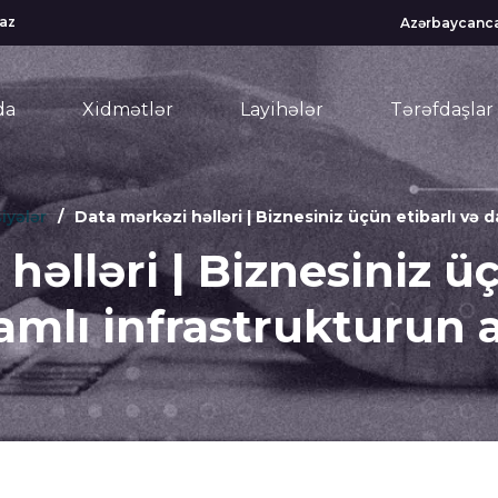
az
Azərbaycanc
da
Xidmətlər
Layihələr
Tərəfdaşlar
iyələr
Data mərkəzi həlləri | Biznesiniz üçün etibarlı və 
həlləri | Biznesiniz üç
amlı infrastrukturun a