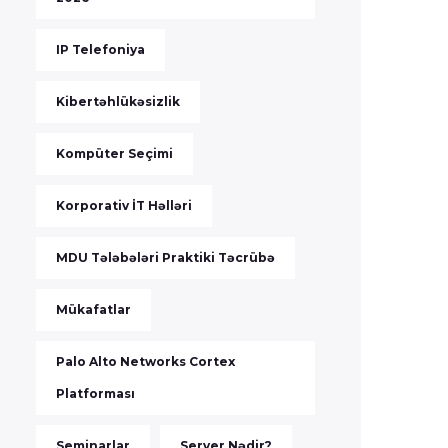
IP Telefoniya
Kibertəhlükəsizlik
Kompüter Seçimi
Korporativ İT Həlləri
MDU Tələbələri Praktiki Təcrübə
Mükafatlar
Palo Alto Networks Cortex
Platforması
Seminarlar
Server Nədir?