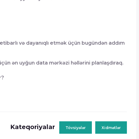
 etibarlı və dayanıqlı etmək üçün bugündən addım
çün ən uyğun data mərkəzi həllərini planlaşdıraq.
r?
Kateqoriyalar
Tövsiyələr
Xidmətlər