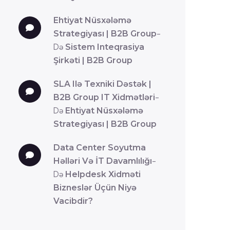
Ehtiyat Nüsxələmə
Strategiyası | B2B Group
-
Də
Sistem Inteqrasiya
Şirkəti | B2B Group
SLA Ilə Texniki Dəstək |
B2B Group IT Xidmətləri
-
Də
Ehtiyat Nüsxələmə
Strategiyası | B2B Group
Data Center Soyutma
Həlləri Və İT Davamlılığı
-
Də
Helpdesk Xidməti
Bizneslər Üçün Niyə
Vacibdir?