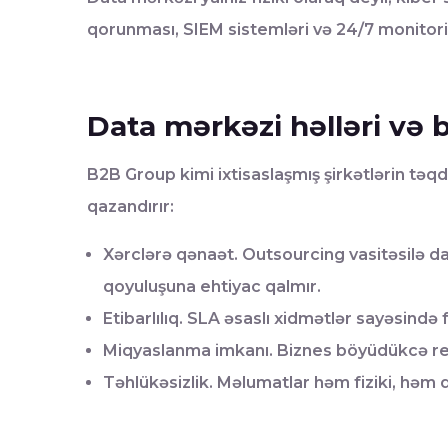
qorunması, SIEM sistemləri və 24/7 monitorinq
Data mərkəzi həlləri və b
B2B Group kimi ixtisaslaşmış şirkətlərin təqd
qazandırır:
Xərclərə qənaət. Outsourcing vasitəsilə da
qoyuluşuna ehtiyac qalmır.
Etibarlılıq. SLA əsaslı xidmətlər sayəsində fa
Miqyaslanma imkanı. Biznes böyüdükcə resur
Təhlükəsizlik. Məlumatlar həm fiziki, həm 