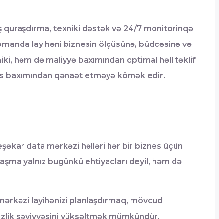
quraşdırma, texniki dəstək və 24/7 monitorinqə
omanda layihəni biznesin ölçüsünə, büdcəsinə və
ki, həm də maliyyə baxımından optimal həll təklif
urs baxımından qənaət etməyə kömək edir.
eşəkar data mərkəzi həlləri hər bir biznes üçün
anaşma yalnız bugünkü ehtiyacları deyil, həm də
mərkəzi layihənizi planlaşdırmaq, mövcud
izlik səviyyəsini yüksəltmək mümkündür.