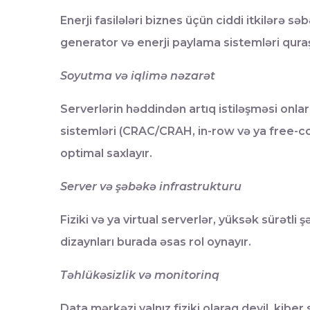
Enerji fasilələri biznes üçün ciddi itkilərə s
generator və enerji paylama sistemləri quraşdı
Soyutma və iqlimə nəzarət
Serverlərin həddindən artıq istiləşməsi onla
sistemləri (CRAC/CRAH, in-row və ya free-c
optimal saxlayır.
Server və şəbəkə infrastrukturu
Fiziki və ya virtual serverlər, yüksək sürətl
dizaynları burada əsas rol oynayır.
Təhlükəsizlik və monitorinq
Data mərkəzi yalnız fiziki olaraq deyil, kibe