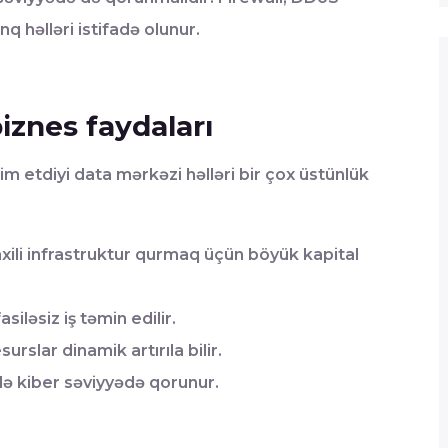
 həlləri istifadə olunur.
iznes faydaları
im etdiyi data mərkəzi həlləri bir çox üstünlük
xili infrastruktur qurmaq üçün böyük kapital
siləsiz iş təmin edilir.
slar dinamik artırıla bilir.
də kiber səviyyədə qorunur.