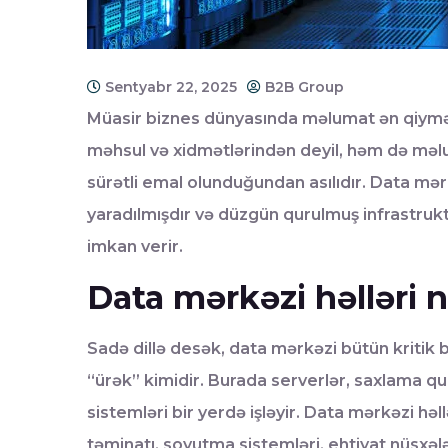
Sentyabr 22, 2025
B2B Group
Müasir biznes dünyasında məlumat ən qiymətli 
məhsul və xidmətlərindən deyil, həm də məlu
sürətli emal olunduğundan asılıdır. Data mər
yaradılmışdır və düzgün qurulmuş infrastruk
imkan verir.
Data mərkəzi həlləri n
Sadə dillə desək, data mərkəzi bütün kritik
“ürək” kimidir. Burada serverlər, saxlama qur
sistemləri bir yerdə işləyir. Data mərkəzi həll
təminatı, soyutma sistemləri, ehtiyat nüsxəl